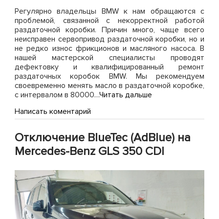
Регулярно владельцы BMW к нам обращаются с
проблемой, связанной с некорректной работой
раздаточной коробки. Причин много, чаще всего
неисправен сервопривод раздаточной коробки, но и
не редко износ фрикционов и масляного насоса. В
нашей мастерской специалисты проводят
дефектовку и квалифицированный ремонт
раздаточных коробок BMW. Мы рекомендуем
своевременно менять масло в раздаточной коробке,
с интервалом в 80000
…Читать дальше
on
Написать коментарий
Ремонт
раздаточных
Отключение BlueTec (AdBlue) на
коробок
BMW
Mercedes-Benz GLS 350 CDI