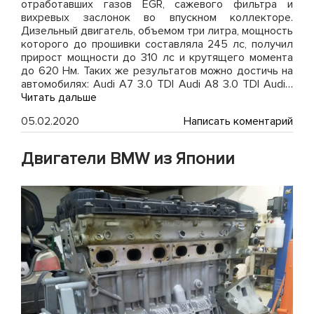
отработавших газов EGR, сажевого фильтра и
вихревых заслонок во впускном коллекторе.
Дизельный двигатель, объемом три литра, мощность
которого до прошивки составляла 245 лс, получил
прирост мощности до 310 лс и крутящего момента
до 620 Нм. Таких же результатов можно достичь на
автомобилях: Audi A7 3.0 TDI Audi A8 3.0 TDI Audi
…
Читать дальше
on
05.02.2020
Написать коментарий
Чип
тюн
Двигатели BMW из Японии
Audi
Q7
3.0
TDI