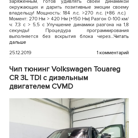
заряженным, готов удивлять своей динамикой
окружающих и дарить позитивные эмоции своему
владельцу! Мощность: 184 л.с. >270 л.с. (+86 л.с.)
Момент: 270 Нм > 420 Нм (+150 Нм) Разгон 0-100 км/
ч: 7,3 с > 5,5 с Улучшение динамики разгона на 1,8
секунды! Процедура программирования
выполняется без вскрытия блока через
…Читать
дальше
к
25.12.2019
1 комментарий
зап
Тюн
Чип тюнинг Volkswagen Touareg
BM
320i
CR 3L TDI с дизельным
LCI
двигателем CVMD
с
дви
B48