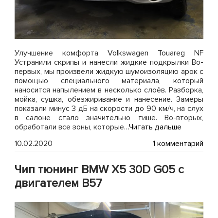
Улучшение комфорта Volkswagen Touareg NF
Устранили скрипы и нанесли жидкие подкрылки Во-
первых, мы произвели жидкую шумоизоляцию арок с
помощью специального материала, который
наносится напылением в несколько слоёв. Разборка,
мойка, сушка, обезжиривание и нанесение. Замеры
показали минус 3 дБ на скорости до 90 км/ч, на слух
в салоне стало значительно тише. Во-вторых,
обработали все зоны, которые
…Читать дальше
к
10.02.2020
1 комментарий
зап
Уст
Чип тюнинг BMW X5 30D G05 с
скр
и
двигателем B57
жид
под
на
Vol