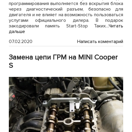
программирования выполняется без вскрытия блока
через диагностический разъем, безопасно для
двигателя и не влияет на возможность пользоваться
услугами официального дилера. В подарок
закодировали память Start-Stop Таких
…Читать
дальше
on
07.02.2020
Написать коментарий
Чип
тюн
Замена цепи ГРМ на MINI Cooper
BM
X5
S
30D
G05
с
дви
B57