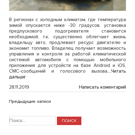
В регионах с холодным климатом, где температура
зимой опускается ниже -30 градусов, установка
предпускового подогревателя становится
необходимой, т.к. существенно облегчает жизнь
владельцу авто, продлевает ресурс двигателю и
экономит топливо. Владелец получает возможность
управления и контроля за работой климатической
системой автомобиля с помощью мобильного
приложения для устройств на базе Android и iOS,
СМС-сообщений и голосового вызова.
…Читать
дальше
on
28.11.2019
Написать коментарий
Уст
Web
НАВИГАЦИЯ
Предыдущие записи
на
BM
ПО
X3
Найти:
F25
ЗАПИСЯМ