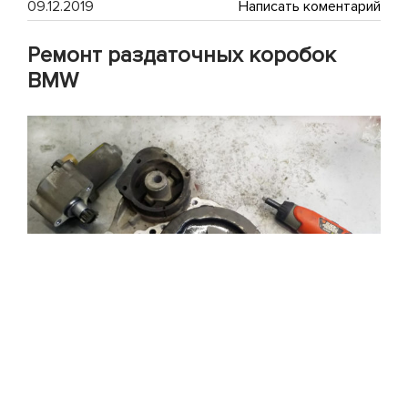
on
09.12.2019
Написать коментарий
Чип
тюн
Ремонт раздаточных коробок
Vol
Tou
BMW
CR
3L
TDI
с
диз
дви
CV