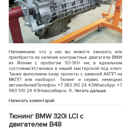
Напоминаем, что у нас вы можете заказать или
приобрести из наличия контрактные двигатели BMW
из Японии с пробегом 50-90т км, в идеальном
состоянии.Установка в нашей мастерской под ключ.
Также выполняем swap проекты с заменой АКПП на
МКПП или наоборот. Тюнинг и сервис немецких
автомобилейТелефон: +7 383 310 24 43WhatsApp: +7
983 510 24 43Новосибирск, 9
…Читать дальше
on
Написать коментарий
Двигатели
BMW
Тюнинг BMW 320i LCI с
из
Японии
двигателем B48