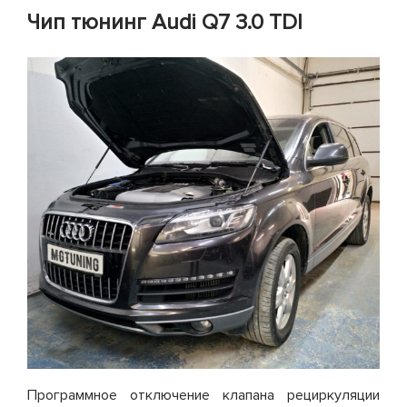
Зам
Чип тюнинг Audi Q7 3.0 TDI
цеп
ГРМ
на
MINI
Coo
S
Программное отключение клапана рециркуляции