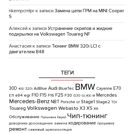
nkempcmlpr
к записи
Замена цепи ГРМ на MINI Cooper
S
Алексей
к записи
Устранение скрипов и жидкие
подкрылки на Volkswagen Touareg NF
Анастасия
к записи
Тюнинг BMW 320i LCI с
двигателем B48
ТЕГИ
BMW
Audi
30D
E70
AdBlue
BlueTec
Cayenne
320i
40D
F25
F10
F15
Mercedes
e84
egr
F16
F30
E71
G30
GL400
M
Mercedes-Benz
NBT
Stage1
Porsche
Stage2
TDI
Q7
Volkswagen
Webasto
Touareg
X3
X5
X6
Чип-тюнинг
Обслуживание
Прошивка Евро2
кодирование
замена
доводчики
дооснащение
прошивка
ремонт
сажевый
шумоизоляция